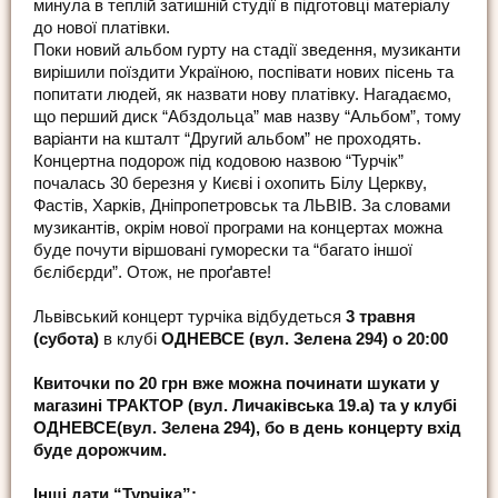
минула в теплій затишній студії в підготовці матеріалу
до нової платівки.
Поки новий альбом гурту на стадії зведення, музиканти
вирішили поїздити Україною, поспівати нових пісень та
попитати людей, як назвати нову платівку. Нагадаємо,
що перший диск “Абздольца” мав назву “Альбом”, тому
варіанти на кшталт “Другий альбом” не проходять.
Концертна подорож під кодовою назвою “Турчік”
почалась 30 березня у Києві і охопить Білу Церкву,
Фастів, Харків, Дніпропетровськ та ЛЬВІВ. За словами
музикантів, окрім нової програми на концертах можна
буде почути віршовані гуморески та “багато іншої
бєлібєрди”. Отож, не проґавте!
Львівський концерт турчіка відбудеться
3 травня
(cубота)
в клубі
ОДНЕВСЕ (вул. Зелена 294) о 20:00
Квиточки по 20 грн вже можна починати шукати у
магазині ТРАКТОР (вул. Личаківська 19.а) та у клубі
ОДНЕВСЕ(вул. Зелена 294), бо в день концерту вхід
буде дорожчим.
Інші дати “Турчіка”: