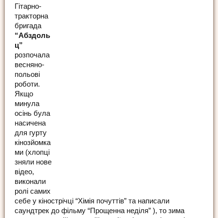
Гітарно-
тракторна
бригада
“Абздоль
ц”
розпочала
весняно-
польові
роботи.
Якщо
минула
осінь була
насичена
для гурту
кінозйомка
ми (хлопці
зняли нове
відео,
виконали
ролі самих
себе у кінострічці “Хімія почуттів” та написали
саундтрек до фільму “Прощенна неділя” ), то зима