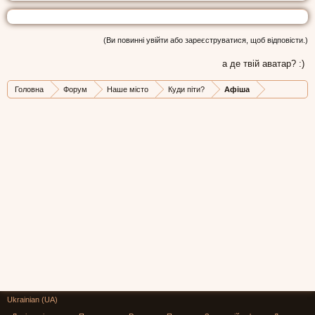
(Ви повинні увійти або зареєструватися, щоб відповісти.)
а де твій аватар? :)
Головна
Форум
Наше місто
Куди піти?
Афіша
Ukrainian (UA)