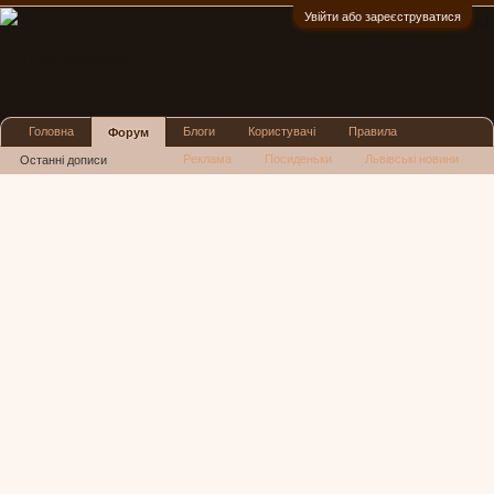
Увійти або зареєструватися
:)
Головна
Блоги
Користувачі
Правила
Форум
Реклама
Посиденьки
Львівські новини
Останні дописи