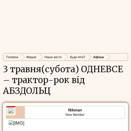
Головна
Форум
Наше місто
Куди піти?
Афіша
3 травня(субота) ОДНЕВСЕ
– трактор-рок від
АБЗДОЛЬЦ
Nikman
New Member