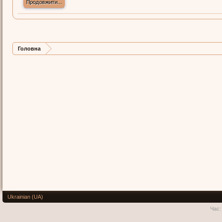
Продовжити...
Головна
Ukrainian (UA)
Час: