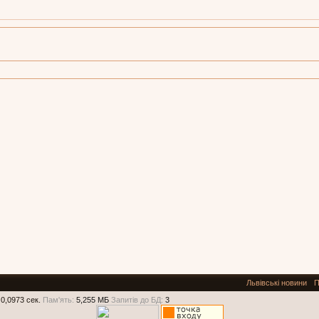
Львівські новини
П
0,0973 сек.
Пам'ять:
5,255 МБ
Запитів до БД:
3