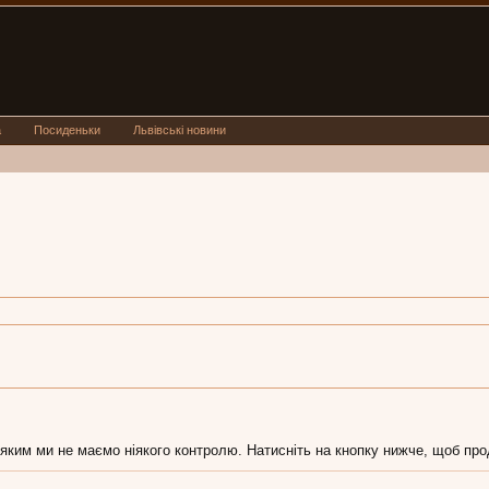
а
Посиденьки
Львівські новини
 яким ми не маємо ніякого контролю. Натисніть на кнопку нижче, щоб про