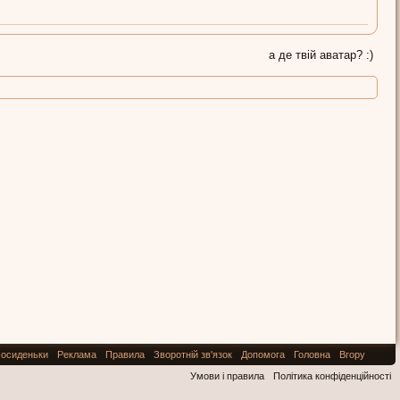
а де твій аватар? :)
осиденьки
Реклама
Правила
Зворотній зв'язок
Допомога
Головна
Вгору
Умови і правила
Політика конфіденційності