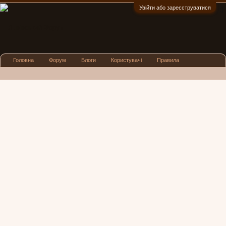
Увійти або зареєструватися
:)
Головна
Форум
Блоги
Користувачі
Правила
Реклама
Посиденьки
Львівські новини