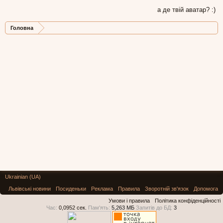
а де твій аватар? :)
Головна
Ukrainian (UA)
Львівські новини
Посиденьки
Реклама
Правила
Зворотній зв'язок
Допомога
Умови і правила
Політика конфіденційності
Час:
0,0952 сек.
Пам'ять:
5,263 МБ
Запитів до БД:
3