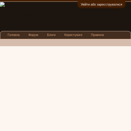
Увійти або зареєструватися
:)
Головна
Форум
Блоги
Користувачі
Правила
Реклама
Посиденьки
Львівські новини