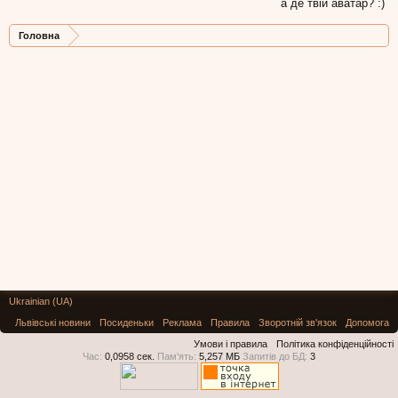
а де твій аватар? :)
Головна
Ukrainian (UA)
Львівські новини
Посиденьки
Реклама
Правила
Зворотній зв'язок
Допомога
Умови і правила
Політика конфіденційності
Час:
0,0958 сек.
Пам'ять:
5,257 МБ
Запитів до БД:
3