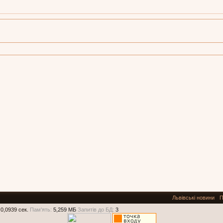
Львівські новини
П
0,0939 сек.
Пам'ять:
5,259 МБ
Запитів до БД:
3