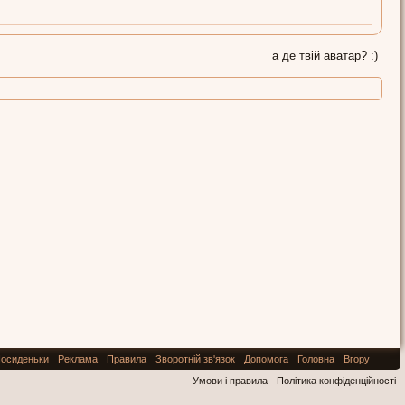
а де твій аватар? :)
осиденьки
Реклама
Правила
Зворотній зв'язок
Допомога
Головна
Вгору
Умови і правила
Політика конфіденційності