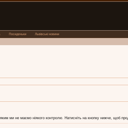
а
Посиденьки
Львівські новини
 яким ми не маємо ніякого контролю. Натисніть на кнопку нижче, щоб про