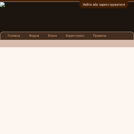
Увійти або зареєструватися
:)
Головна
Форум
Блоги
Користувачі
Правила
Реклама
Посиденьки
Львівські новини