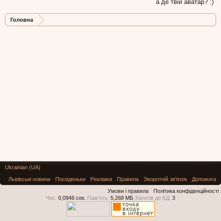
а де твій аватар? :)
Головна
Ukrainian (UA)
Львівські новини
Посиденьки
Реклама
Правила
Зворотній зв'язок
Допомога
Умови і правила
Політика конфіденційності
Час:
0,0946 сек.
Пам'ять:
5,268 МБ
Запитів до БД:
3