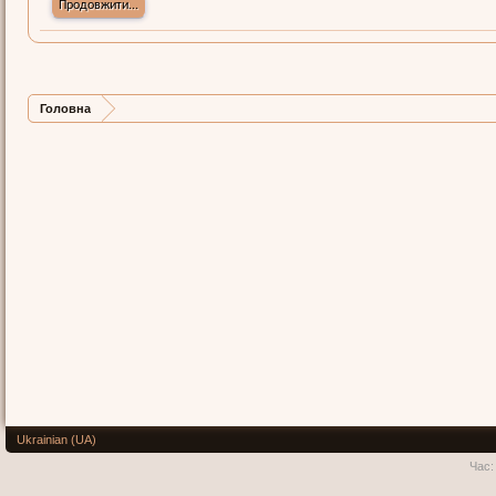
Продовжити...
Головна
Ukrainian (UA)
Час: