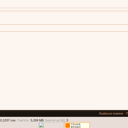
Львівські новини
П
0,1037 сек.
Пам'ять:
5,269 МБ
Запитів до БД:
3