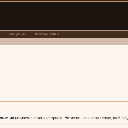
а
Посиденьки
Львівські новини
яким ми не маємо ніякого контролю. Натисніть на кнопку нижче, щоб продо