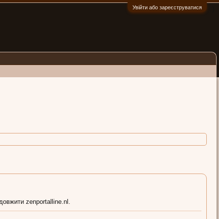
Увійти або зареєструватися
:)
вжити zenportalline.nl.