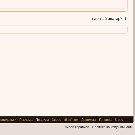
а де твій аватар? :)
осиденьки
Реклама
Правила
Зворотній зв'язок
Допомога
Головна
Вгору
Умови і правила
Політика конфіденційності