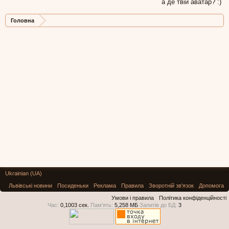
а де твій аватар? :)
Головна
Ukrainian (UA)
Львівські новини
Посиденьки
Реклама
Правила
Зворотній зв'язок
Допомога
Умови і правила
Політика конфіденційності
Час:
0,1003 сек.
Пам'ять:
5,258 МБ
Запитів до БД:
3