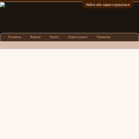
Увійти або зареєструватися
:)
Головна
Форум
Блоги
Користувачі
Правила
Реклама
Посиденьки
Львівські новини