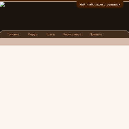
Увійти або зареєструватися
:)
Головна
Форум
Блоги
Користувачі
Правила
Реклама
Посиденьки
Львівські новини