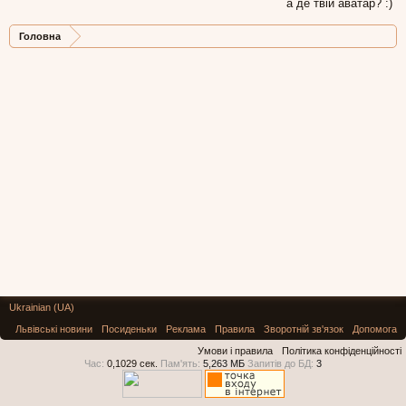
а де твій аватар? :)
Головна
Ukrainian (UA)
Львівські новини
Посиденьки
Реклама
Правила
Зворотній зв'язок
Допомога
Умови і правила
Політика конфіденційності
Час:
0,1029 сек.
Пам'ять:
5,263 МБ
Запитів до БД:
3