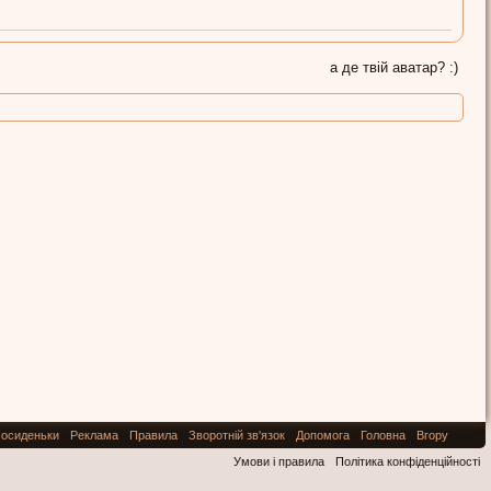
а де твій аватар? :)
осиденьки
Реклама
Правила
Зворотній зв'язок
Допомога
Головна
Вгору
Умови і правила
Політика конфіденційності