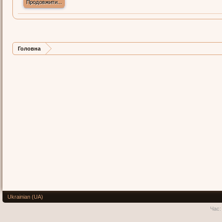
Продовжити...
Головна
Ukrainian (UA)
Час: