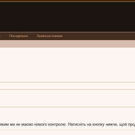
а
Посиденьки
Львівські новини
 яким ми не маємо ніякого контролю. Натисніть на кнопку нижче, щоб про