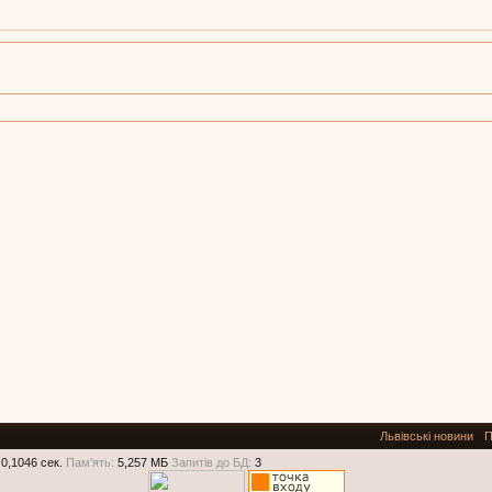
Львівські новини
П
0,1046 сек.
Пам'ять:
5,257 МБ
Запитів до БД:
3