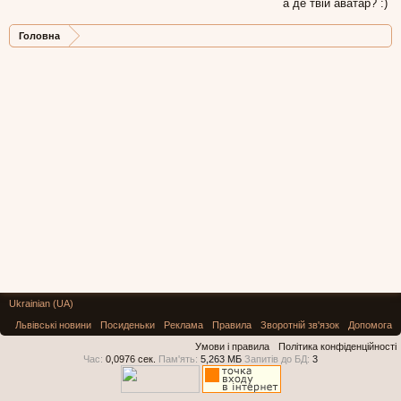
а де твій аватар? :)
Головна
Ukrainian (UA)
Львівські новини
Посиденьки
Реклама
Правила
Зворотній зв'язок
Допомога
Умови і правила
Політика конфіденційності
Час:
0,0976 сек.
Пам'ять:
5,263 МБ
Запитів до БД:
3