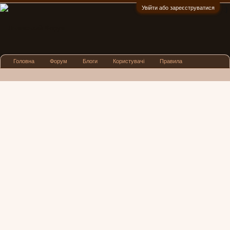
Увійти або зареєструватися
:)
Головна
Форум
Блоги
Користувачі
Правила
Реклама
Посиденьки
Львівські новини