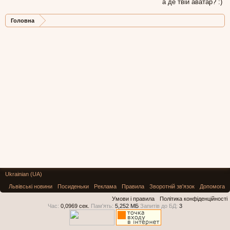
а де твій аватар? :)
Головна
Ukrainian (UA)
Львівські новини
Посиденьки
Реклама
Правила
Зворотній зв'язок
Допомога
Умови і правила
Політика конфіденційності
Час:
0,0969 сек.
Пам'ять:
5,252 МБ
Запитів до БД:
3