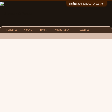
Увійти або зареєструватися
:)
Головна
Форум
Блоги
Користувачі
Правила
Реклама
Посиденьки
Львівські новини