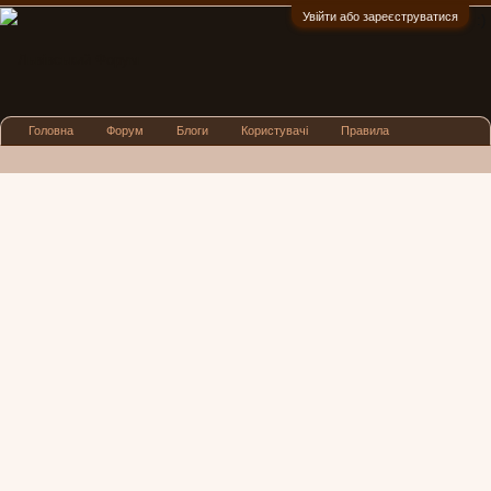
Увійти або зареєструватися
:)
Головна
Форум
Блоги
Користувачі
Правила
Реклама
Посиденьки
Львівські новини