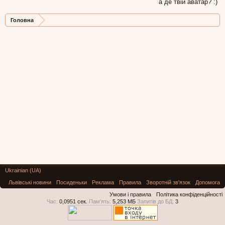
а де твій аватар? :)
Головна
Ukrainian (UA)
Львівські новини
Посиденьки
Реклама
Правила
Зворотній зв'язок
Допомога
Умови і правила
Політика конфіденційності
Час:
0,0951 сек.
Пам'ять:
5,253 МБ
Запитів до БД:
3