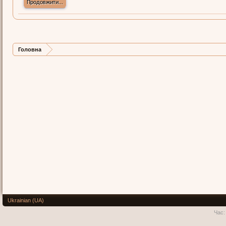
Продовжити...
Головна
Ukrainian (UA)
Час: