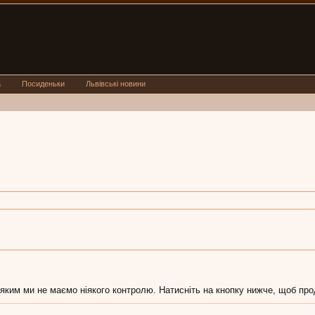
а
Посиденьки
Львівські новини
яким ми не маємо ніякого контролю. Натисніть на кнопку нижче, щоб прод