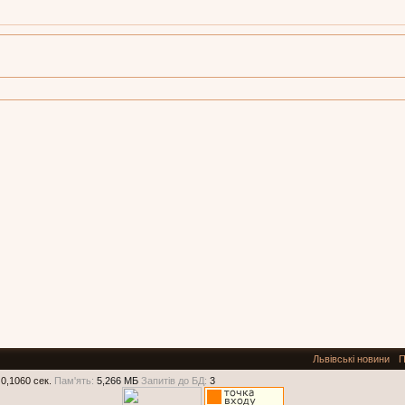
Львівські новини
П
0,1060 сек.
Пам'ять:
5,266 МБ
Запитів до БД:
3