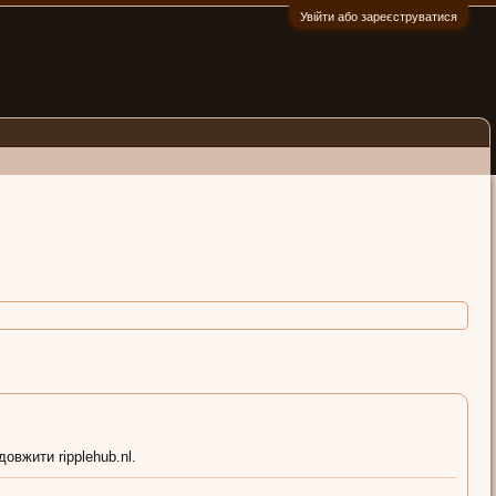
Увійти або зареєструватися
:)
овжити ripplehub.nl.