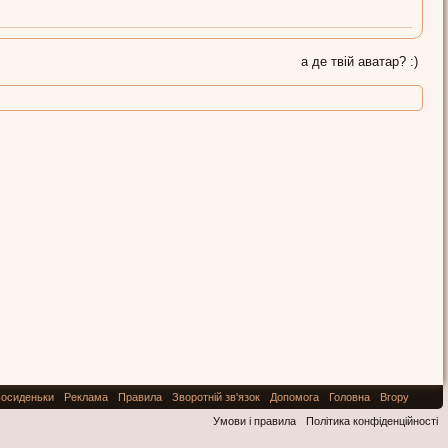
а де твій аватар? :)
осиденьки
Реклама
Правила
Зворотній зв'язок
Допомога
Головна
Вгору
Умови і правила
Політика конфіденційності