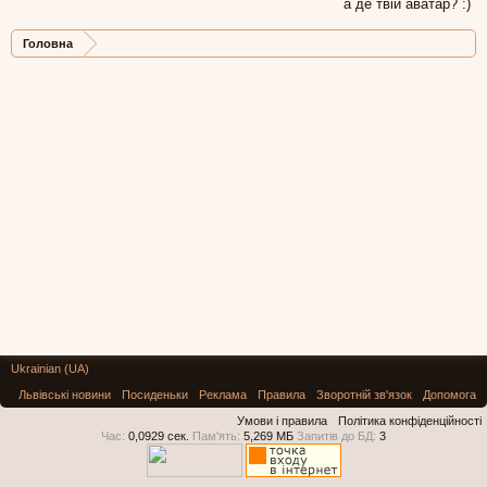
а де твій аватар? :)
Головна
Ukrainian (UA)
Львівські новини
Посиденьки
Реклама
Правила
Зворотній зв'язок
Допомога
Умови і правила
Політика конфіденційності
Час:
0,0929 сек.
Пам'ять:
5,269 МБ
Запитів до БД:
3