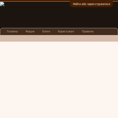
Увійти або зареєструватися
:)
Головна
Форум
Блоги
Користувачі
Правила
Реклама
Посиденьки
Львівські новини