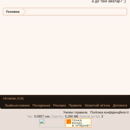
а де твій аватар? :)
Головна
Ukrainian (UA)
Львівські новини
Посиденьки
Реклама
Правила
Зворотній зв'язок
Допомога
Умови і правила
Політика конфіденційності
Час:
0,0957 сек.
Пам'ять:
5,266 МБ
Запитів до БД:
3