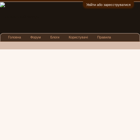
Увійти або зареєструватися
:)
Головна
Форум
Блоги
Користувачі
Правила
Реклама
Посиденьки
Львівські новини