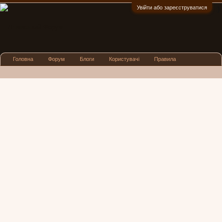
Увійти або зареєструватися
:)
Головна
Форум
Блоги
Користувачі
Правила
Реклама
Посиденьки
Львівські новини