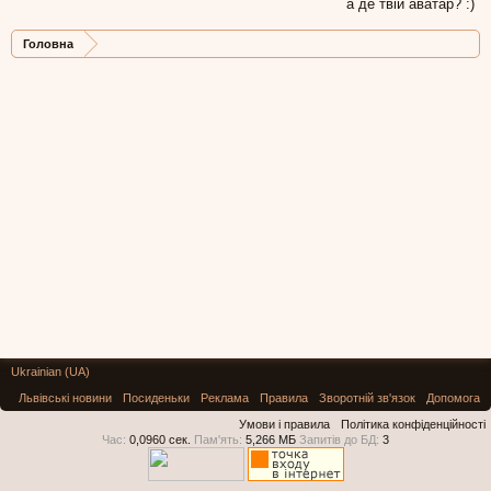
а де твій аватар? :)
Головна
Ukrainian (UA)
Львівські новини
Посиденьки
Реклама
Правила
Зворотній зв'язок
Допомога
Умови і правила
Політика конфіденційності
Час:
0,0960 сек.
Пам'ять:
5,266 МБ
Запитів до БД:
3