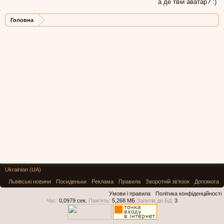
а де твій аватар? :)
Головна
Ukrainian (UA)
Львівські новини
Посиденьки
Реклама
Правила
Зворотній зв'язок
Допомога
Умови і правила
Політика конфіденційності
Час:
0,0979 сек.
Пам'ять:
5,268 МБ
Запитів до БД:
3