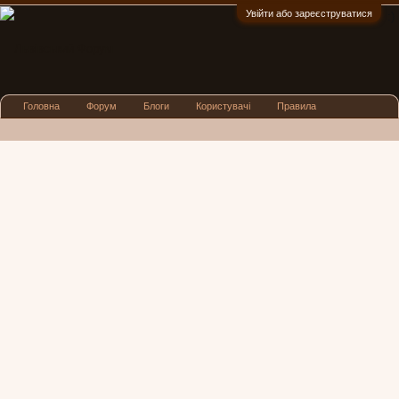
Увійти або зареєструватися
:)
Головна
Форум
Блоги
Користувачі
Правила
Реклама
Посиденьки
Львівські новини