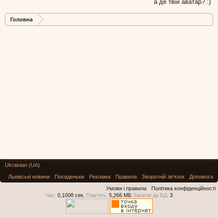
а де твій аватар? :)
Головна
Ukrainian (UA)
Львівські новини
Посиденьки
Реклама
Правила
Зворотній зв'язок
Допомога
Умови і правила
Політика конфіденційності
Час:
0,1008 сек.
Пам'ять:
5,266 МБ
Запитів до БД:
3