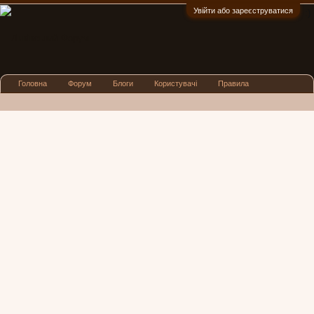
Увійти або зареєструватися
:)
Головна
Форум
Блоги
Користувачі
Правила
Реклама
Посиденьки
Львівські новини