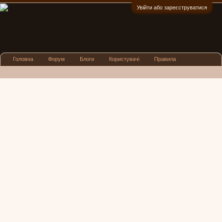
Увійти або зареєструватися
:)
Головна
Форум
Блоги
Користувачі
Правила
Реклама
Посиденьки
Львівські новини