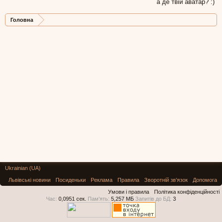
а де твій аватар? :)
Головна
Ukrainian (UA)
Львівські новини
Посиденьки
Реклама
Правила
Зворотній зв'язок
Допомога
Умови і правила
Політика конфіденційності
Час:
0,0951 сек.
Пам'ять:
5,257 МБ
Запитів до БД:
3