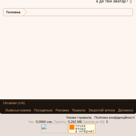
а де твій аватар? :)
Головна
Ukrainian (UA)
Львівські новини
Посиденьки
Реклама
Правила
Зворотній зв'язок
Допомога
Умови і правила
Політика конфіденційності
Час:
0,0960 сек.
Пам'ять:
5,262 МБ
Запитів до БД:
3