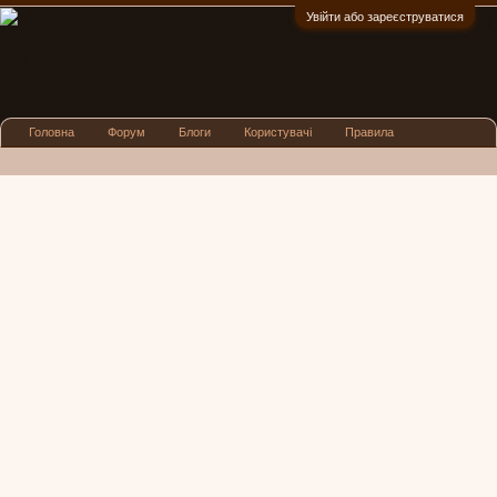
Увійти або зареєструватися
:)
Головна
Форум
Блоги
Користувачі
Правила
Реклама
Посиденьки
Львівські новини