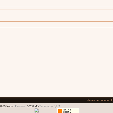
Львівські новини
П
0,0954 сек.
Пам'ять:
5,266 МБ
Запитів до БД:
3