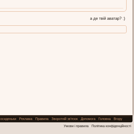
а де твій аватар? :)
осиденьки
Реклама
Правила
Зворотній зв'язок
Допомога
Головна
Вгору
Умови і правила
Політика конфіденційності