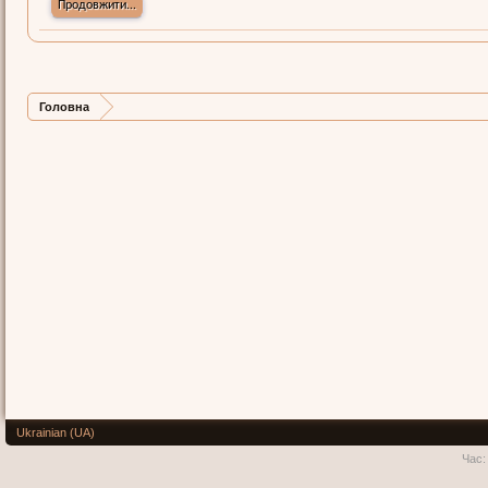
Продовжити...
Головна
Ukrainian (UA)
Час: