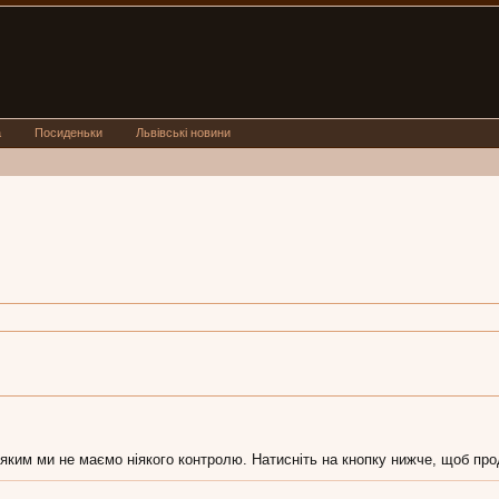
а
Посиденьки
Львівські новини
яким ми не маємо ніякого контролю. Натисніть на кнопку нижче, щоб прод