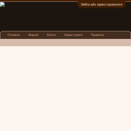
Увійти або зареєструватися
:)
Головна
Форум
Блоги
Користувачі
Правила
Реклама
Посиденьки
Львівські новини