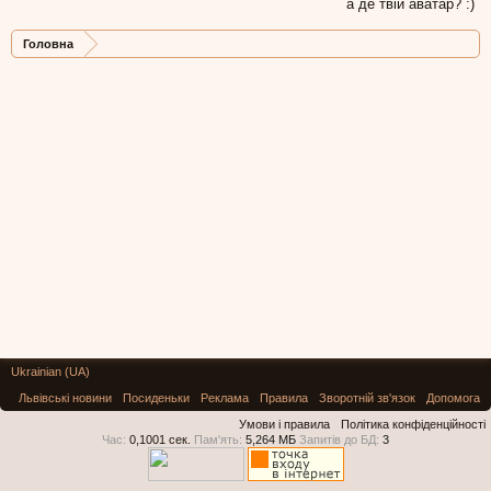
а де твій аватар? :)
Головна
Ukrainian (UA)
Львівські новини
Посиденьки
Реклама
Правила
Зворотній зв'язок
Допомога
Умови і правила
Політика конфіденційності
Час:
0,1001 сек.
Пам'ять:
5,264 МБ
Запитів до БД:
3