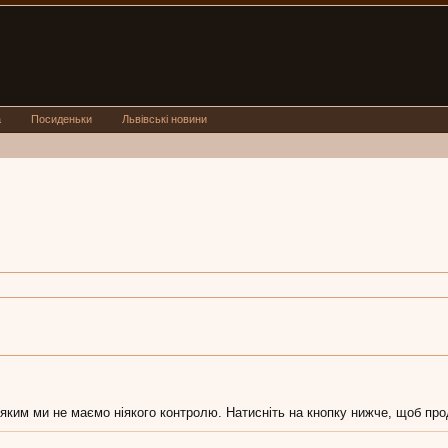
а
Посиденьки
Львівські новини
 яким ми не маємо ніякого контролю. Натисніть на кнопку нижче, щоб про