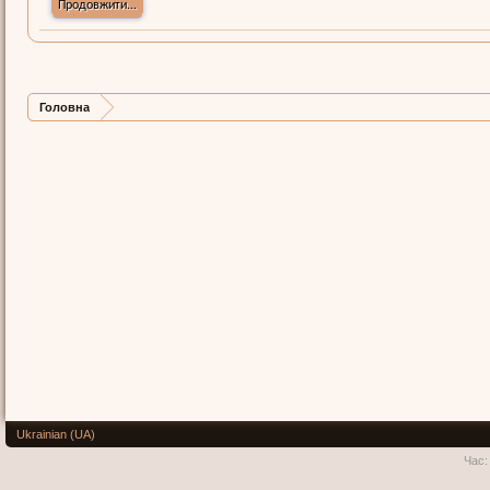
Продовжити...
Головна
Ukrainian (UA)
Час: