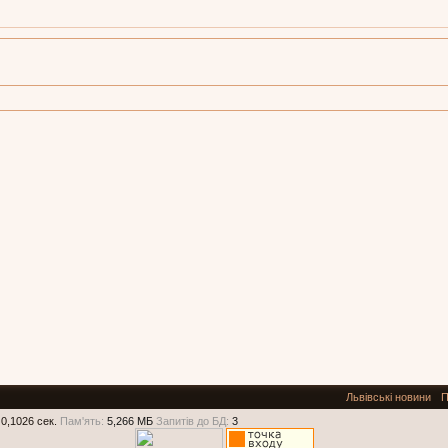
Львівські новини
П
0,1026 сек.
Пам'ять:
5,266 МБ
Запитів до БД:
3