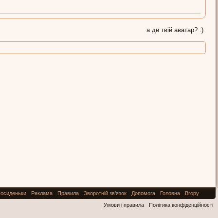
а де твій аватар? :)
осиденьки
Реклама
Правила
Зворотній зв'язок
Допомога
Головна
Вгору
Умови і правила
Політика конфіденційності