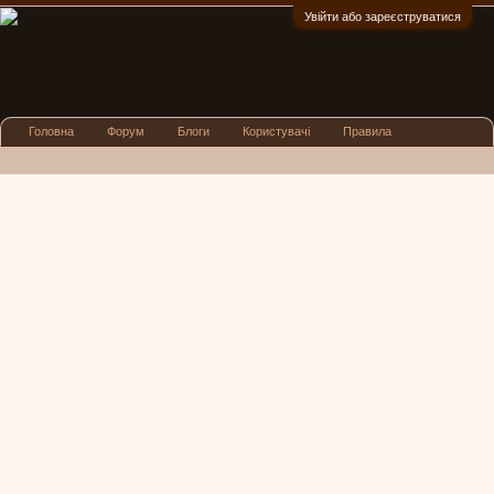
Увійти або зареєструватися
:)
Головна
Форум
Блоги
Користувачі
Правила
Реклама
Посиденьки
Львівські новини