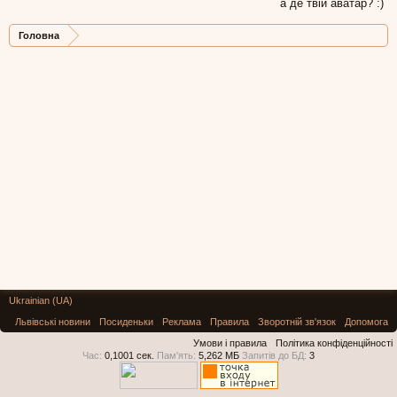
а де твій аватар? :)
Головна
Ukrainian (UA)
Львівські новини
Посиденьки
Реклама
Правила
Зворотній зв'язок
Допомога
Умови і правила
Політика конфіденційності
Час:
0,1001 сек.
Пам'ять:
5,262 МБ
Запитів до БД:
3