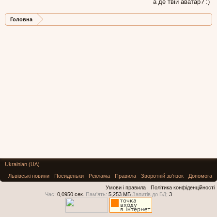
а де твій аватар? :)
Головна
Ukrainian (UA)
Львівські новини
Посиденьки
Реклама
Правила
Зворотній зв'язок
Допомога
Умови і правила
Політика конфіденційності
Час:
0,0950 сек.
Пам'ять:
5,253 МБ
Запитів до БД:
3