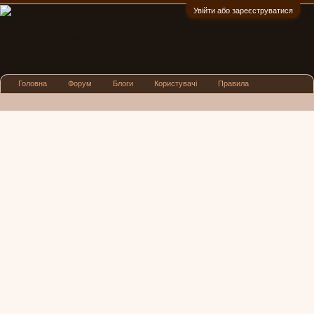
Увійти або зареєструватися
:)
Головна
Форум
Блоги
Користувачі
Правила
Реклама
Посиденьки
Львівські новини