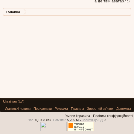
а де твій аватар? :)
Головна
Ukrainian (UA)
Львівські новини
Посиденьки
Реклама
Правила
Зворотній зв'язок
Допомога
Умови і правила
Політика конфіденційності
Час:
0,1068 сек.
Пам'ять:
5,265 МБ
Запитів до БД:
3