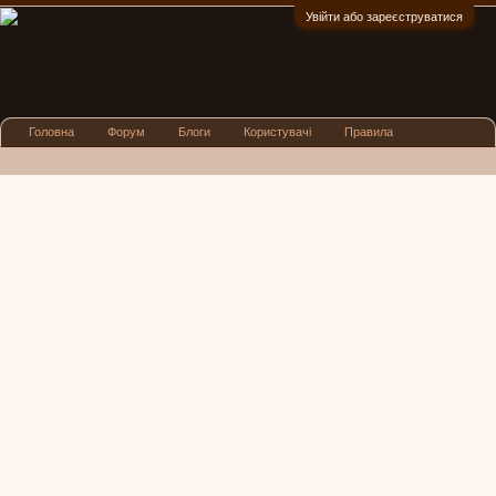
Увійти або зареєструватися
:)
Головна
Форум
Блоги
Користувачі
Правила
Реклама
Посиденьки
Львівські новини