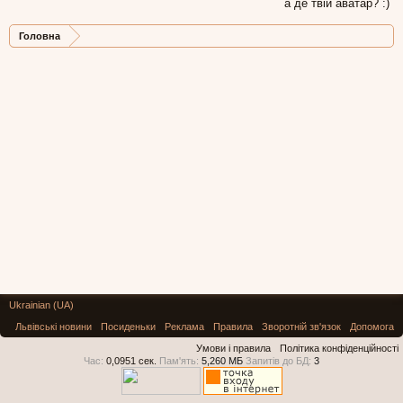
а де твій аватар? :)
Головна
Ukrainian (UA)
Львівські новини
Посиденьки
Реклама
Правила
Зворотній зв'язок
Допомога
Умови і правила
Політика конфіденційності
Час:
0,0951 сек.
Пам'ять:
5,260 МБ
Запитів до БД:
3