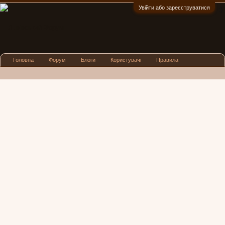
Увійти або зареєструватися
:)
Головна
Форум
Блоги
Користувачі
Правила
Реклама
Посиденьки
Львівські новини