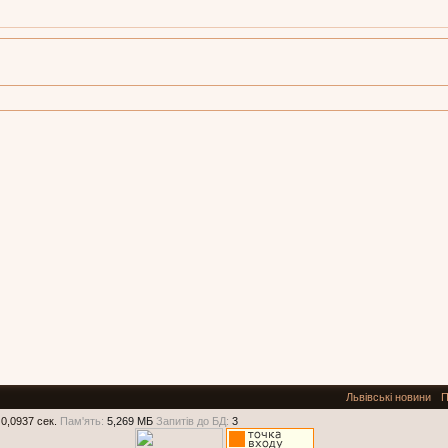
Львівські новини
П
0,0937 сек.
Пам'ять:
5,269 МБ
Запитів до БД:
3