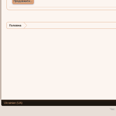
Продовжити...
Головна
Ukrainian (UA)
Час: