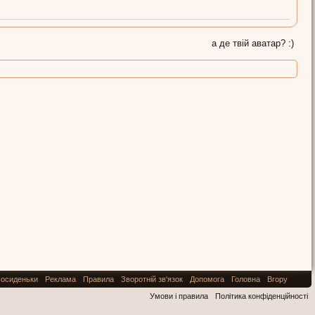
а де твій аватар? :)
осиденьки
Реклама
Правила
Зворотній зв'язок
Допомога
Головна
Вгору
Умови і правила
Політика конфіденційності