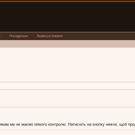
а
Посиденьки
Львівські новини
 яким ми не маємо ніякого контролю. Натисніть на кнопку нижче, щоб про