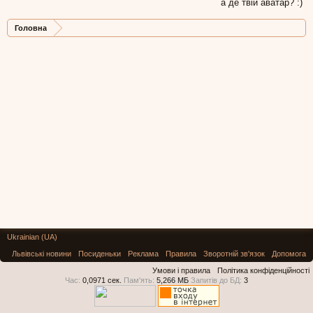
а де твій аватар? :)
Головна
Ukrainian (UA)
Львівські новини
Посиденьки
Реклама
Правила
Зворотній зв'язок
Допомога
Умови і правила
Політика конфіденційності
Час:
0,0971 сек.
Пам'ять:
5,266 МБ
Запитів до БД:
3