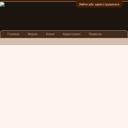
Увійти або зареєструватися
:)
Головна
Форум
Блоги
Користувачі
Правила
Реклама
Посиденьки
Львівські новини