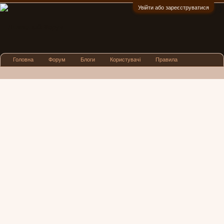
Увійти або зареєструватися
:)
Головна
Форум
Блоги
Користувачі
Правила
Реклама
Посиденьки
Львівські новини