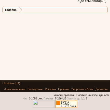
а де твій аватар? :)
Головна
Ukrainian (UA)
Львівські новини
Посиденьки
Реклама
Правила
Зворотній зв'язок
Допомога
Умови і правила
Політика конфіденційності
Час:
0,1053 сек.
Пам'ять:
5,266 МБ
Запитів до БД:
3