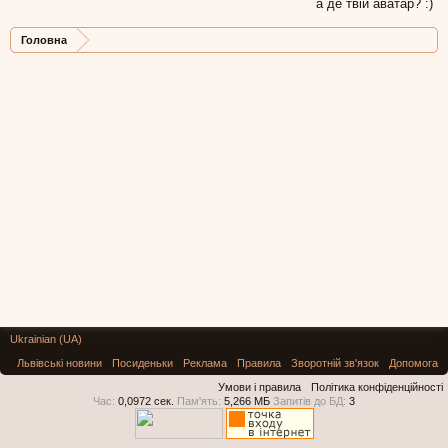
а де твій аватар? :)
Головна
Ukrainian (UA)
Львівські новини
Посиденьки
Реклама
Правила
Зворотній зв'язок
Допомога
Умови і правила
Політика конфіденційності
Час:
0,0972 сек.
Пам'ять:
5,266 МБ
Запитів до БД:
3