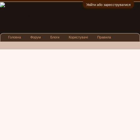
Увійти або зареєструватися
:)
Головна
Форум
Блоги
Користувачі
Правила
Реклама
Посиденьки
Львівські новини