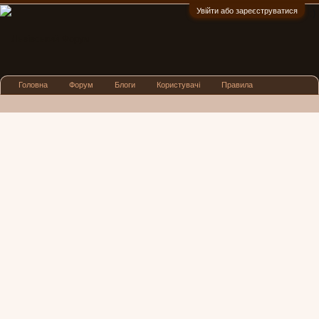
Увійти або зареєструватися
:)
Головна
Форум
Блоги
Користувачі
Правила
Реклама
Посиденьки
Львівські новини