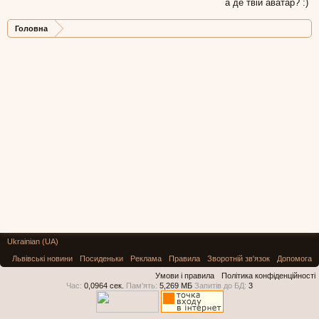
а де твій аватар? :)
Головна
Ukrainian (UA)
Львівські новини
Посиденьки
Реклама
Правила
Зворотній зв'язок
Допомога
Умови і правила
Політика конфіденційності
Час:
0,0964 сек.
Пам'ять:
5,269 МБ
Запитів до БД:
3