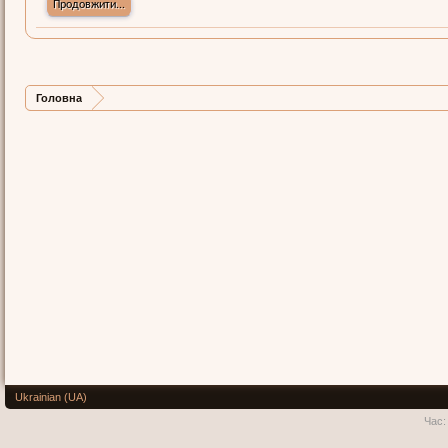
Продовжити...
Головна
Ukrainian (UA)
Час: