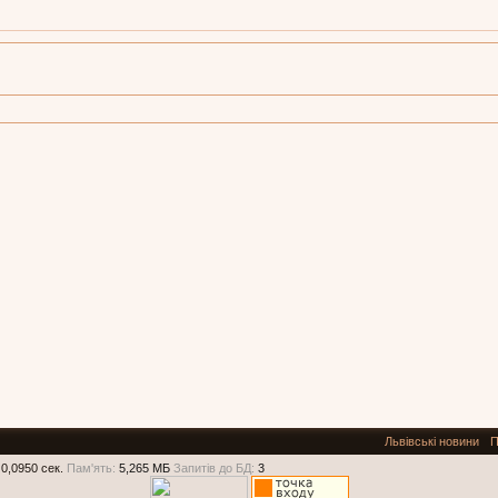
Львівські новини
П
0,0950 сек.
Пам'ять:
5,265 МБ
Запитів до БД:
3