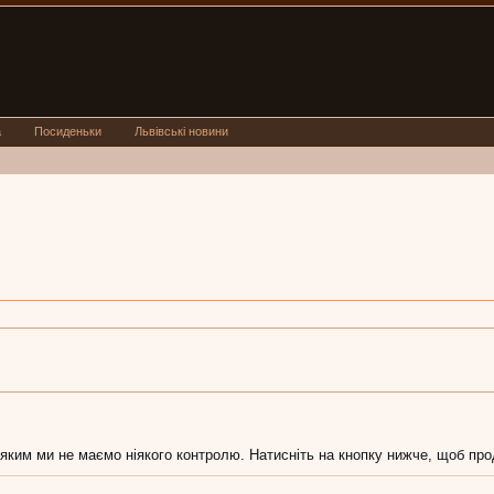
а
Посиденьки
Львівські новини
 яким ми не маємо ніякого контролю. Натисніть на кнопку нижче, щоб про