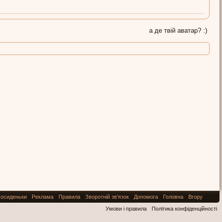
а де твій аватар? :)
осиденьки
Реклама
Правила
Зворотній зв'язок
Допомога
Головна
Вгору
Умови і правила
Політика конфіденційності