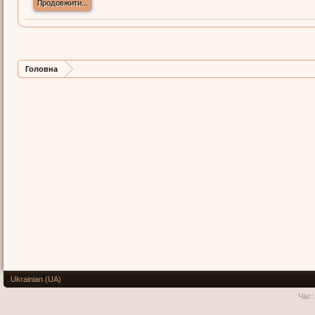
Продовжити...
Головна
Ukrainian (UA)
Час: