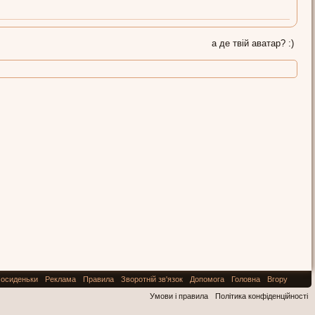
а де твій аватар? :)
осиденьки
Реклама
Правила
Зворотній зв'язок
Допомога
Головна
Вгору
Умови і правила
Політика конфіденційності