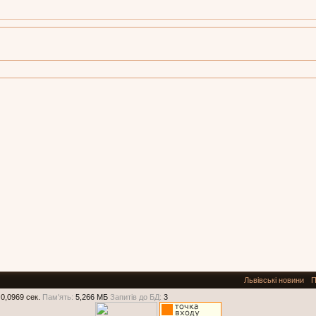
Львівські новини
П
0,0969 сек.
Пам'ять:
5,266 МБ
Запитів до БД:
3