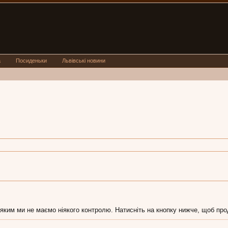
а
Посиденьки
Львівські новини
 яким ми не маємо ніякого контролю. Натисніть на кнопку нижче, щоб про