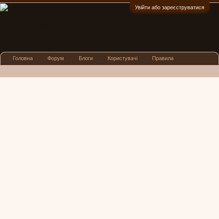
Увійти або зареєструватися
:)
Головна
Форум
Блоги
Користувачі
Правила
Реклама
Посиденьки
Львівські новини