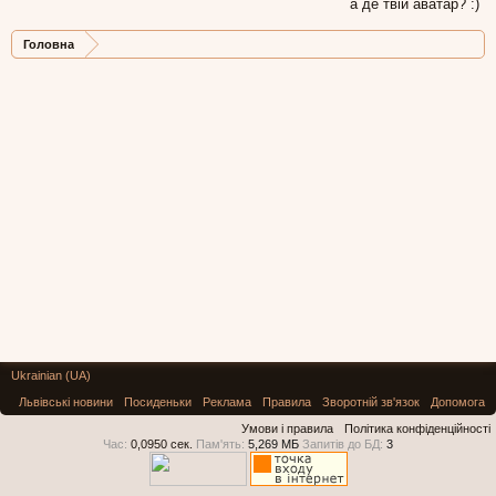
а де твій аватар? :)
Головна
Ukrainian (UA)
Львівські новини
Посиденьки
Реклама
Правила
Зворотній зв'язок
Допомога
Умови і правила
Політика конфіденційності
Час:
0,0950 сек.
Пам'ять:
5,269 МБ
Запитів до БД:
3