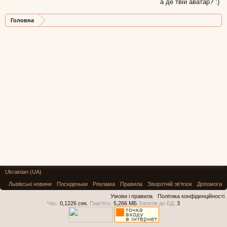
а де твій аватар? :)
Головна
Ukrainian (UA)
Львівські новини
Посиденьки
Реклама
Правила
Зворотній зв'язок
Допомога
Умови і правила
Політика конфіденційності
Час:
0,1226 сек.
Пам'ять:
5,266 МБ
Запитів до БД:
3