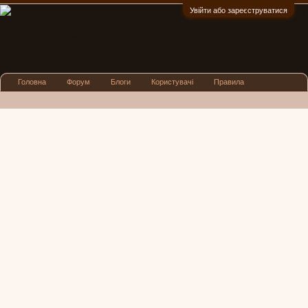
Увійти або зареєструватися
:)
Головна
Форум
Блоги
Користувачі
Правила
Реклама
Посиденьки
Львівські новини