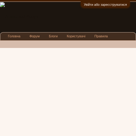
Увійти або зареєструватися
:)
Головна
Форум
Блоги
Користувачі
Правила
Реклама
Посиденьки
Львівські новини