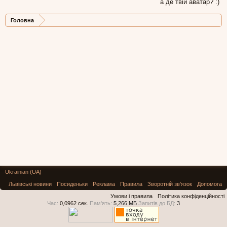
а де твій аватар? :)
Головна
Ukrainian (UA)
Львівські новини
Посиденьки
Реклама
Правила
Зворотній зв'язок
Допомога
Умови і правила
Політика конфіденційності
Час:
0,0962 сек.
Пам'ять:
5,266 МБ
Запитів до БД:
3