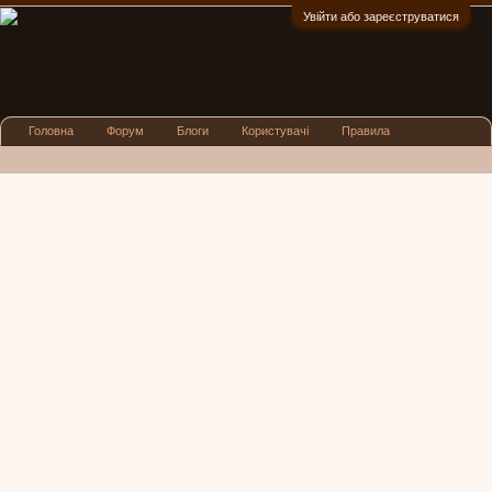
Увійти або зареєструватися
:)
Головна
Форум
Блоги
Користувачі
Правила
Реклама
Посиденьки
Львівські новини