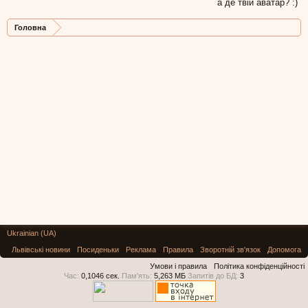
а де твій аватар? :)
Головна
Ukrainian (UA)
Львівські новини
Посиденьки
Реклама
Правила
Зворотній зв'язок
Допомога
Умови і правила
Політика конфіденційності
Час:
0,1046 сек.
Пам'ять:
5,263 МБ
Запитів до БД:
3