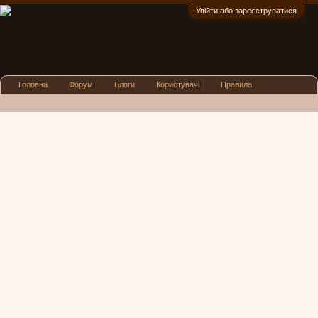
Увійти або зареєструватися
:)
Головна
Форум
Блоги
Користувачі
Правила
Реклама
Посиденьки
Львівські новини