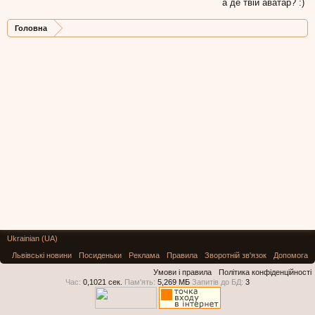
а де твій аватар? :)
Головна
Ukrainian (UA)
Львівські новини
Посиденьки
Реклама
Правила
Зворотній зв'язок
Допомога
Умови і правила
Політика конфіденційності
Час:
0,1021 сек.
Пам'ять:
5,269 МБ
Запитів до БД:
3