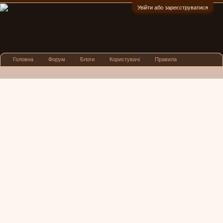
Увійти або зареєструватися
:)
Головна
Форум
Блоги
Користувачі
Правила
Реклама
Посиденьки
Львівські новини