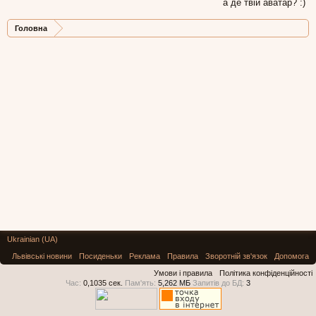
а де твій аватар? :)
Головна
Ukrainian (UA)
Львівські новини
Посиденьки
Реклама
Правила
Зворотній зв'язок
Допомога
Умови і правила
Політика конфіденційності
Час:
0,1035 сек.
Пам'ять:
5,262 МБ
Запитів до БД:
3