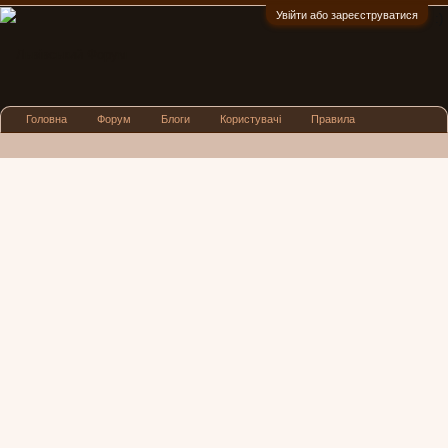
Увійти або зареєструватися
:)
Головна
Форум
Блоги
Користувачі
Правила
Реклама
Посиденьки
Львівські новини