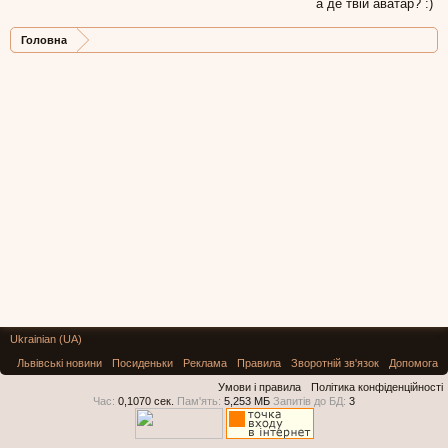
а де твій аватар? :)
Головна
Ukrainian (UA)
Львівські новини
Посиденьки
Реклама
Правила
Зворотній зв'язок
Допомога
Умови і правила
Політика конфіденційності
Час:
0,1070 сек.
Пам'ять:
5,253 МБ
Запитів до БД:
3