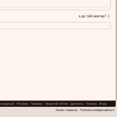
а де твій аватар? :)
осиденьки
Реклама
Правила
Зворотній зв'язок
Допомога
Головна
Вгору
Умови і правила
Політика конфіденційності