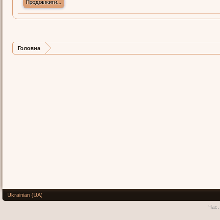
Продовжити...
Головна
Ukrainian (UA)
Час: