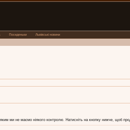
а
Посиденьки
Львівські новини
 яким ми не маємо ніякого контролю. Натисніть на кнопку нижче, щоб про