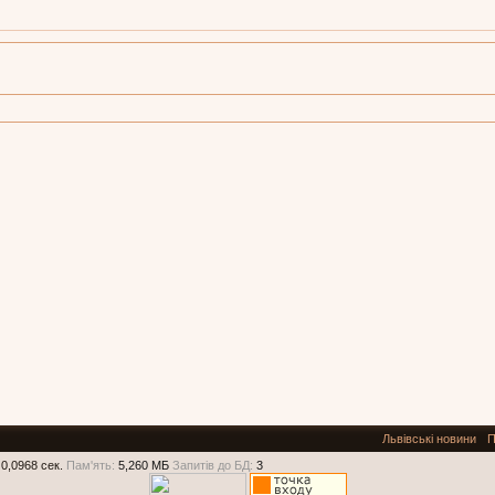
Львівські новини
П
0,0968 сек.
Пам'ять:
5,260 МБ
Запитів до БД:
3