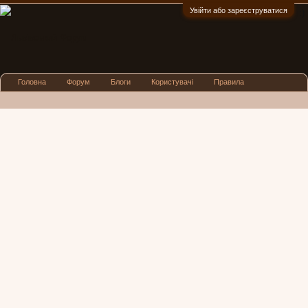
Увійти або зареєструватися
:)
Головна
Форум
Блоги
Користувачі
Правила
Реклама
Посиденьки
Львівські новини