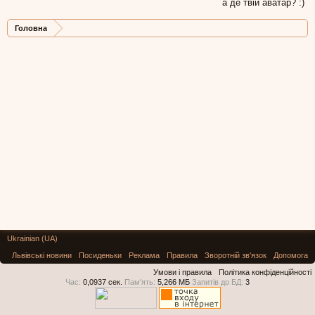
а де твій аватар? :)
Головна
Ukrainian (UA)
Львівські новини
Посиденьки
Реклама
Правила
Зворотній зв'язок
Допомога
Умови і правила
Політика конфіденційності
Час:
0,0937 сек.
Пам'ять:
5,266 МБ
Запитів до БД:
3