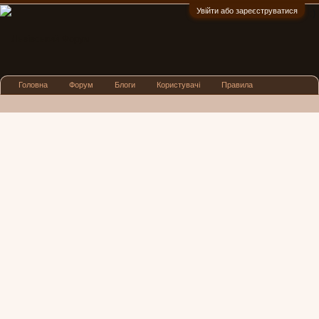
Увійти або зареєструватися
:)
Головна
Форум
Блоги
Користувачі
Правила
Реклама
Посиденьки
Львівські новини