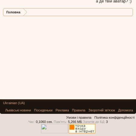
а де твій аватар? :)
Головна
Ukrainian (UA)
Львівські новини
Посиденьки
Реклама
Правила
Зворотній зв'язок
Допомога
Умови і правила
Політика конфіденційності
Час:
0,1060 сек.
Пам'ять:
5,266 МБ
Запитів до БД:
3