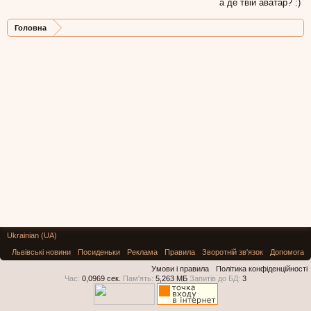
а де твій аватар? :)
Головна
Ukrainian (UA)
Львівські новини
Посиденьки
Реклама
Правила
Зворотній зв'язок
Допомога
Умови і правила
Політика конфіденційності
Час:
0,0969 сек.
Пам'ять:
5,263 МБ
Запитів до БД:
3