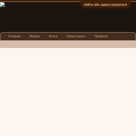
Увійти або зареєструватися
:)
Головна
Форум
Блоги
Користувачі
Правила
Реклама
Посиденьки
Львівські новини