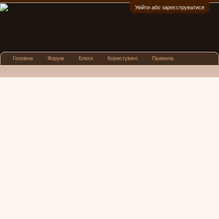
Увійти або зареєструватися
:)
Головна
Форум
Блоги
Користувачі
Правила
Реклама
Посиденьки
Львівські новини