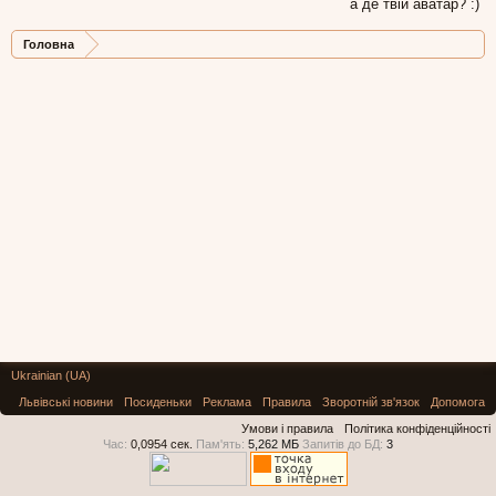
а де твій аватар? :)
Головна
Ukrainian (UA)
Львівські новини
Посиденьки
Реклама
Правила
Зворотній зв'язок
Допомога
Умови і правила
Політика конфіденційності
Час:
0,0954 сек.
Пам'ять:
5,262 МБ
Запитів до БД:
3