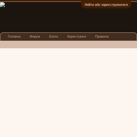
Увійти або зареєструватися
:)
Головна
Форум
Блоги
Користувачі
Правила
Реклама
Посиденьки
Львівські новини