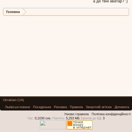
а де твій аватар? :)
Головна
Ukrainian (UA)
Львівські новини
Посиденьки
Реклама
Правила
Зворотній зв'язок
Допомога
Умови і правила
Політика конфіденційності
Час:
0,1030 сек.
Пам'ять:
5,253 МБ
Запитів до БД:
3