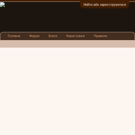
Увійти або зареєструватися
:)
Головна
Форум
Блоги
Користувачі
Правила
Реклама
Посиденьки
Львівські новини