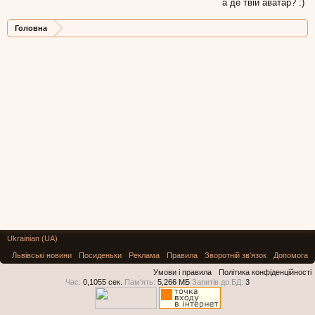
а де твій аватар? :)
Головна
Ukrainian (UA)
Львівські новини
Посиденьки
Реклама
Правила
Зворотній зв'язок
Допомога
Умови і правила
Політика конфіденційності
Час:
0,1055 сек.
Пам'ять:
5,266 МБ
Запитів до БД:
3