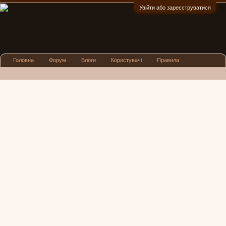
Увійти або зареєструватися
:)
Головна
Форум
Блоги
Користувачі
Правила
Реклама
Посиденьки
Львівські новини