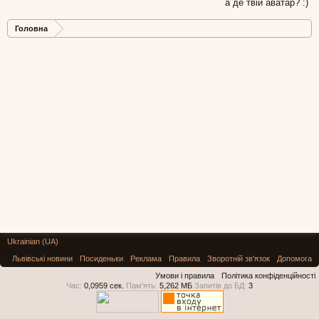
а де твій аватар? :)
Головна
Ukrainian (UA)
Львівські новини
Посиденьки
Реклама
Правила
Зворотній зв'язок
Допомога
Умови і правила
Політика конфіденційності
Час:
0,0959 сек.
Пам'ять:
5,262 МБ
Запитів до БД:
3